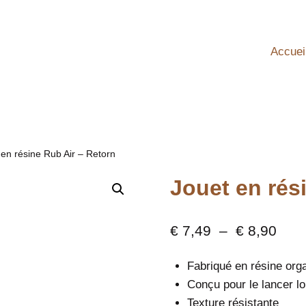
Accuei
 en résine Rub Air – Retorn
Jouet en rés
Plag
€
7,49
–
€
8,90
de
Fabriqué en résine org
prix 
Conçu pour le lancer l
€ 7,
Texture résistante