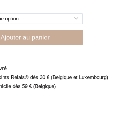
90
Ajouter au panier
vré
oints Relais® dès 30 € (Belgique et Luxembourg)
micile dès 59 € (Belgique)