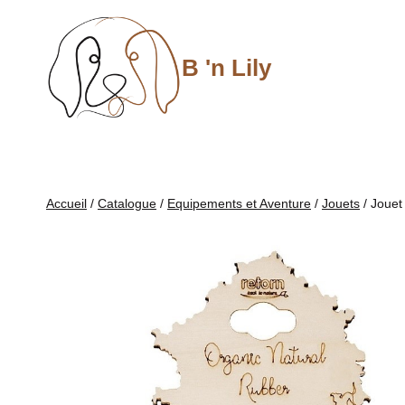
Aller
au
contenu
B 'n Lily
Accueil
/
Catalogue
/
Equipements et Aventure
/
Jouets
/
Jouet