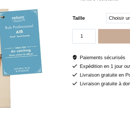
à
€ 8,
Taille
quantité
de
Jouet
en
Paiements sécurisés
résine
Expédition en 1 jour ou
Rub
Livraison gratuite en P
Air
Livraison gratuite à do
-
Retorn