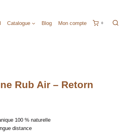
l
Catalogue
Blog
Mon compte
0
ine Rub Air – Retorn
e
anique 100 % naturelle
:
ongue distance
49