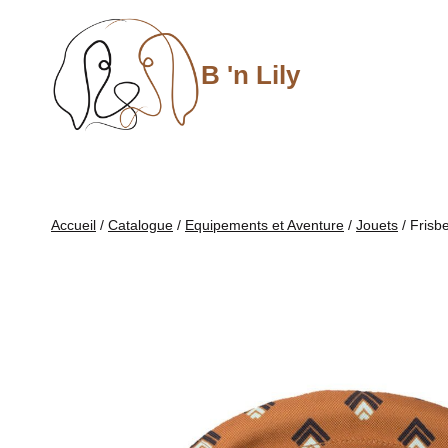
Aller
au
contenu
B 'n Lily
Accueil
/
Catalogue
/
Equipements et Aventure
/
Jouets
/
Frisb