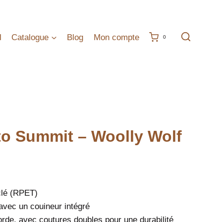
l
Catalogue
Blog
Mon compte
0
to Summit – Woolly Wolf
clé (RPET)
vec un couineur intégré
orde, avec coutures doubles pour une durabilité