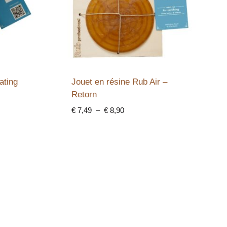
ating
Jouet en résine Rub Air –
Retorn
Plage
€
7,49
–
€
8,90
de
prix :
€ 7,49
à
€ 8,90