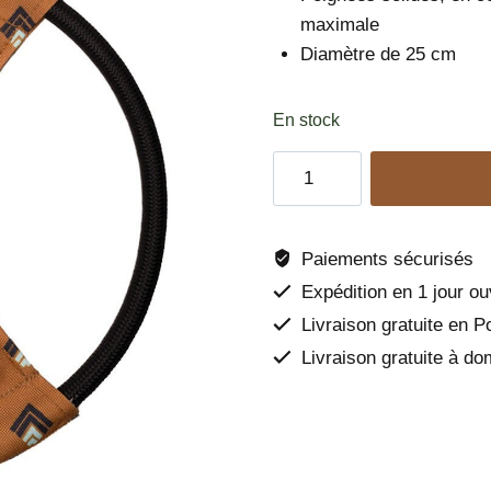
maximale
Diamètre de 25 cm
En stock
quantité
de
Frisbee
Sea
Paiements sécurisés
to
Expédition en 1 jour ou
Summit
Livraison gratuite en P
-
Livraison gratuite à do
Woolly
Wolf