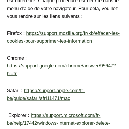
est différente. Chaque procédure est décrite dans le
menu d’aide de votre navigateur. Pour cela, veuillez-
vous rendre sur les liens suivants :
Firefox :
https://support.mozilla.org/fr/kb/effacer-les-
cookies-pour-supprimer-les-information
Chrome :
https://support.google.com/chrome/answer/95647?
hl=fr
Safari :
https://support.apple.com/fr-
be/guide/safari/sfri11471/mac
Explorer :
https://support.microsoft.com/fr-
be/help/17442/windows-internet-explorer-delete-