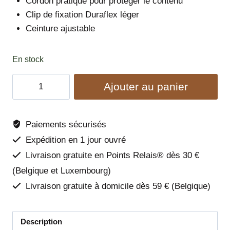
Cordon pratique pour protéger le contenu
Clip de fixation Duraflex léger
Ceinture ajustable
En stock
quantité
Ajouter au panier
de
Sac
à
Paiements sécurisés
friandises
Expédition en 1 jour ouvré
Sea
Livraison gratuite en Points Relais® dès 30 €
to
(Belgique et Luxembourg)
Summit
Livraison gratuite à domicile dès 59 € (Belgique)
-
Woolly
Wolf
Description