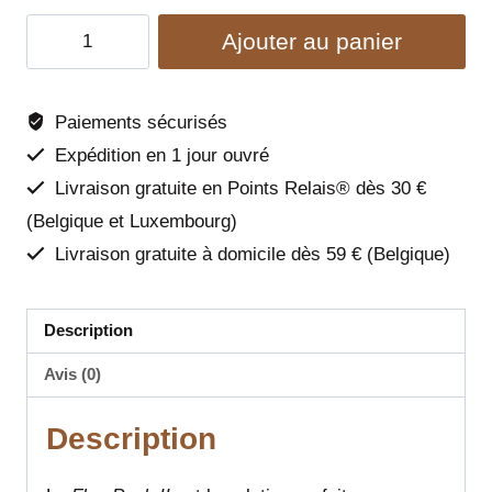
quantité
Ajouter au panier
de
Sac
à
Paiements sécurisés
dos
Expédition en 1 jour ouvré
Flex
Livraison gratuite en Points Relais® dès 30 €
Pack
(Belgique et Luxembourg)
II
Livraison gratuite à domicile dès 59 € (Belgique)
Black-
EQDOG
Description
Avis (0)
Description