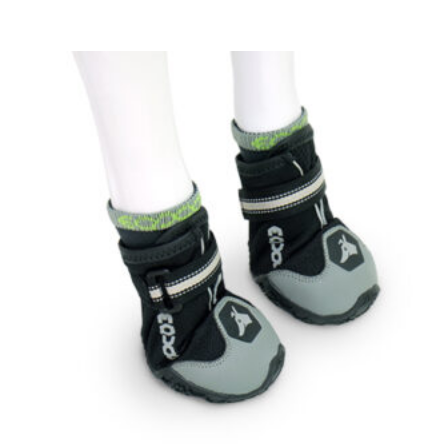
prix :
€ 39,99
à
€ 49,99