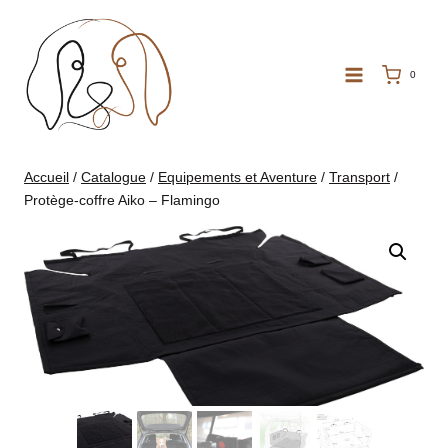
Aller
au
contenu
0
Accueil
/
Catalogue
/
Equipements et Aventure
/
Transport
/
Protège-coffre Aiko – Flamingo