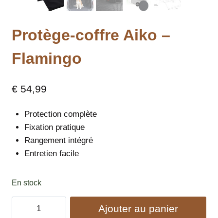
Protège-coffre Aiko –
Flamingo
€
54,99
Protection complète
Fixation pratique
Rangement intégré
Entretien facile
En stock
quantité
Ajouter au panier
de