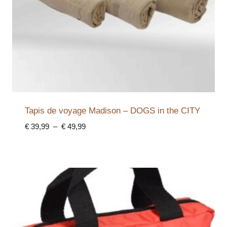
Tapis de voyage Madison – DOGS in the CITY
Plage
€
39,99
–
€
49,99
de
prix :
€ 39,99
à
€ 49,99