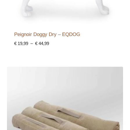
Peignoir Doggy Dry – EQDOG
Plage
€
19,99
–
€
44,99
de
prix :
€ 19,99
à
€ 44,99