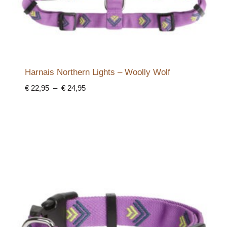
Harnais Northern Lights – Woolly Wolf
Plage
€
22,95
–
€
24,95
de
prix :
€ 22,95
à
€ 24,95