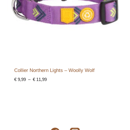
Collier Northern Lights – Woolly Wolf
Plage
€
9,99
–
€
11,99
de
prix :
€ 9,99
à
€ 11,99