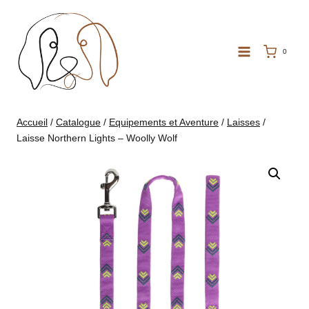
Aller
au
contenu
0
Accueil
/
Catalogue
/
Equipements et Aventure
/
Laisses
/
Laisse Northern Lights – Woolly Wolf