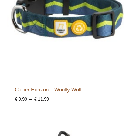
Collier Horizon – Woolly Wolf
Plage
€
9,99
–
€
11,99
de
prix :
€ 9,99
à
€ 11,99