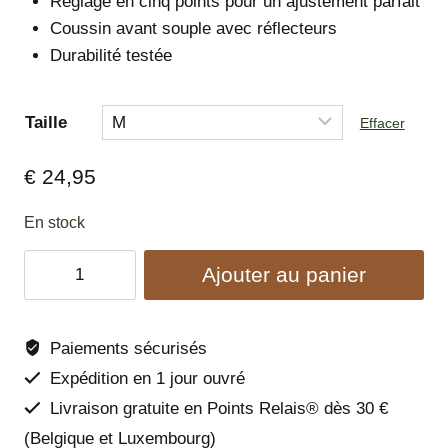
Réglage en cinq points pour un ajustement parfait
€ 22,95
Coussin avant souple avec réflecteurs
à
Durabilité testée
€ 24,95
Taille
Effacer
€
24,95
En stock
quantité
Ajouter au panier
de
Harnais
Horizon
Paiements sécurisés
-
Expédition en 1 jour ouvré
Woolly
Livraison gratuite en Points Relais® dès 30 €
Wolf
(Belgique et Luxembourg)