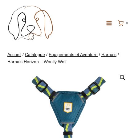
Aller
au
contenu
0
Accueil
/
Catalogue
/
Equipements et Aventure
/
Harnais
/
Harnais Horizon – Woolly Wolf