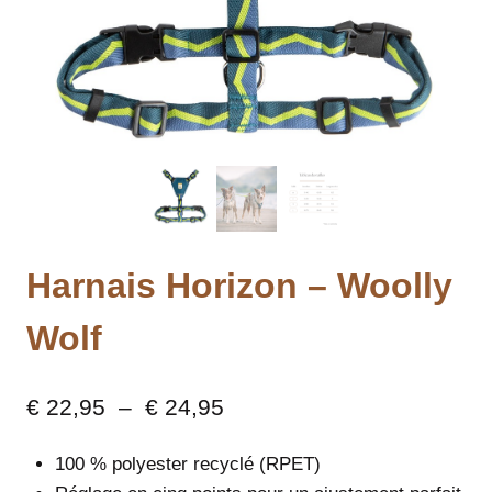
Harnais Horizon – Woolly
Wolf
Plage
€
22,95
–
€
24,95
de
100 % polyester recyclé (RPET)
prix :