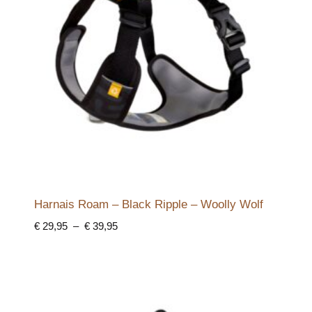
Harnais Roam – Black Ripple – Woolly Wolf
Plage
€
29,95
–
€
39,95
de
prix :
€ 29,95
à
€ 39,95