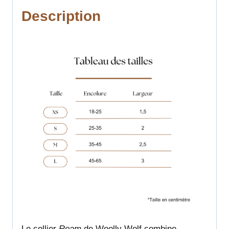
Description
Le collier
Roam
de Woolly Wolf combine