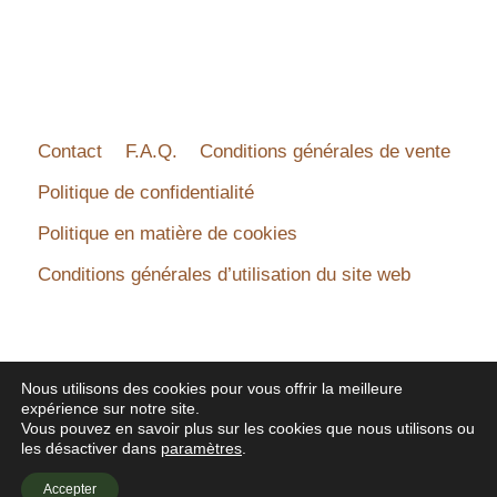
Contact
F.A.Q.
Conditions générales de vente
Politique de confidentialité
Politique en matière de cookies
Conditions générales d’utilisation du site web
Nous utilisons des cookies pour vous offrir la meilleure
expérience sur notre site.
© 2026 - B 'n Lily - Tous droits réservés - Made by
Vous pouvez en savoir plus sur les cookies que nous utilisons ou
les désactiver dans
paramètres
.
DP - Support
Accepter