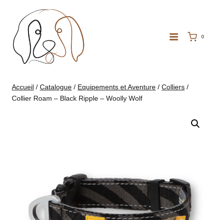
Aller
au
contenu
0
Accueil
/
Catalogue
/
Equipements et Aventure
/
Colliers
/
Collier Roam – Black Ripple – Woolly Wolf