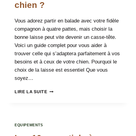
SEREINES
chien ?
Vous adorez partir en balade avec votre fidèle
compagnon à quatre pattes, mais choisir la
bonne laisse peut vite devenir un casse-tête.
Voici un guide complet pour vous aider à
trouver celle qui s’adaptera parfaitement à vos
besoins et à ceux de votre chien. Pourquoi le
choix de la laisse est essentiel Que vous
soyez…
QUELLE
LIRE LA SUITE
LAISSE
CHOISIR
POUR
VOS
AVENTURES
EQUIPEMENTS
AVEC
VOTRE