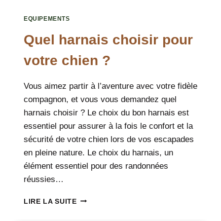
EMPORTER
EN
EQUIPEMENTS
RANDONNÉE
AVEC
Quel harnais choisir pour
VOTRE
CHIEN
votre chien ?
Vous aimez partir à l’aventure avec votre fidèle
compagnon, et vous vous demandez quel
harnais choisir ? Le choix du bon harnais est
essentiel pour assurer à la fois le confort et la
sécurité de votre chien lors de vos escapades
en pleine nature. Le choix du harnais, un
élément essentiel pour des randonnées
réussies…
QUEL
LIRE LA SUITE
HARNAIS
CHOISIR