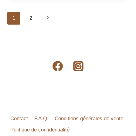
POUR
VOTRE
Navigation
Page
1
2
CHIEN
?
de
suivante
page
Contact
F.A.Q.
Conditions générales de vente
Politique de confidentialité