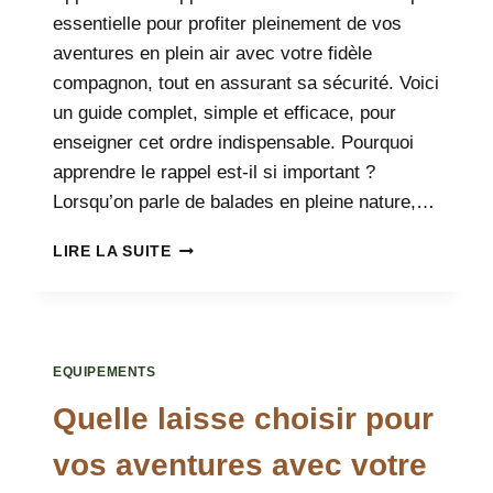
essentielle pour profiter pleinement de vos
aventures en plein air avec votre fidèle
compagnon, tout en assurant sa sécurité. Voici
un guide complet, simple et efficace, pour
enseigner cet ordre indispensable. Pourquoi
apprendre le rappel est-il si important ?
Lorsqu’on parle de balades en pleine nature,…
APPRENDRE
LIRE LA SUITE
LE
RAPPEL
À
SON
CHIEN
EQUIPEMENTS
:
LE
Quelle laisse choisir pour
SECRET
DES
vos aventures avec votre
BALADES