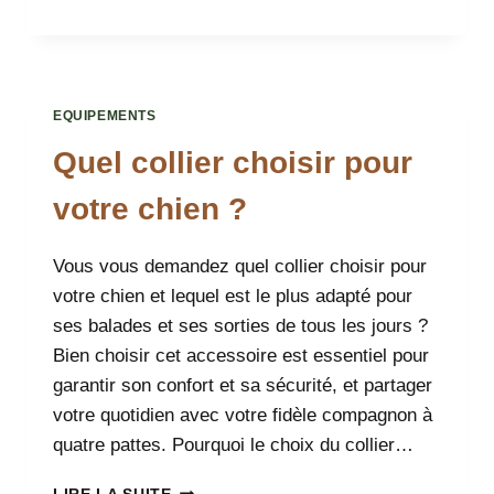
UN
CHIEN
:
POURQUOI
ET
EQUIPEMENTS
COMMENT
BIEN
Quel collier choisir pour
LE
FAIRE
votre chien ?
?
Vous vous demandez quel collier choisir pour
votre chien et lequel est le plus adapté pour
ses balades et ses sorties de tous les jours ?
Bien choisir cet accessoire est essentiel pour
garantir son confort et sa sécurité, et partager
votre quotidien avec votre fidèle compagnon à
quatre pattes. Pourquoi le choix du collier…
QUEL