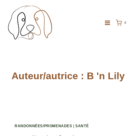
Aller
au
contenu
0
Auteur/autrice : B 'n Lily
RANDONNÉES/PROMENADES
|
SANTÉ