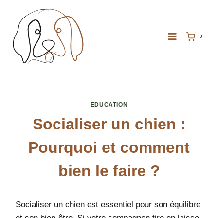
Aller
au
contenu
0
EDUCATION
Socialiser un chien :
Pourquoi et comment
bien le faire ?
Socialiser un chien est essentiel pour son équilibre
et son bien-être. Si votre compagnon tire en laisse